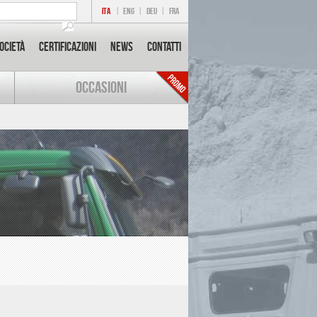
ITA
|
ENG
|
DEU
|
FRA
ocietà
Certificazioni
News
Contatti
OCCASIONI