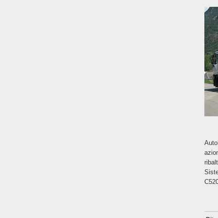
Auto
azio
riba
Sist
C520