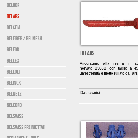
Belbor
Belars
Belcem
Belfiber / Belmesh
Belfor
BELARS
Bellex
Ancoraggio alla resina in ac
nervato B500B, con taglio a 4
Belloli
un'estremità e filetto rullato dall'altr
Belinox
Dati tecnici
Belnetz
Belcord
Belswiss
Belswiss preiniettati