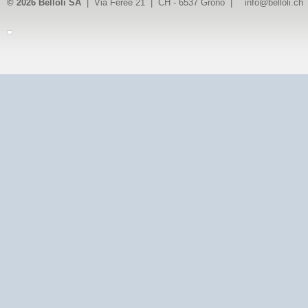
© 2026 Belloli SA
| Via Feree 21 | CH - 6537 Grono |
info@belloli.ch