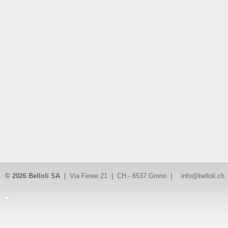
© 2026 Belloli SA
| Via Feree 21 | CH - 6537 Grono |
info@belloli.ch